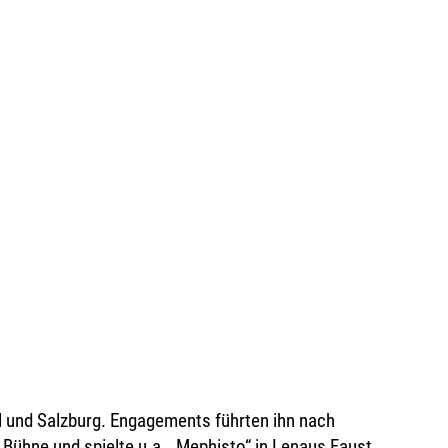
iel und Salzburg. Engagements führten ihn nach
 Bühne und spielte u.a. „Mephisto“ in Lenaus Faust,