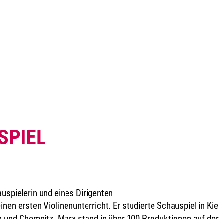
SPIEL
spielerin und eines Dirigenten
inen ersten Violinenunterricht. Er studierte Schauspiel in K
n und Chemnitz. Marx stand in über 100 Produktionen auf der