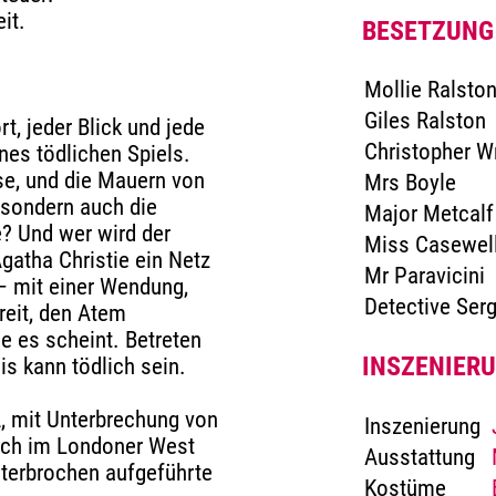
it.
BESETZUNG
Mollie Ralsto
Giles Ralston
t, jeder Blick und jede
Christopher W
es tödlichen Spiels.
se, und die Mauern von
Mrs Boyle
 sondern auch die
Major Metcalf
? Und wer wird der
Miss Casewel
gatha Christie ein Netz
Mr Paravicini
 – mit einer Wendung,
Detective Serg
reit, den Atem
e es scheint. Betreten
INSZENIER
is kann tödlich sein.
, mit Unterbrechung von
Inszenierung
lich im Londoner West
Ausstattung
nterbrochen aufgeführte
Kostüme