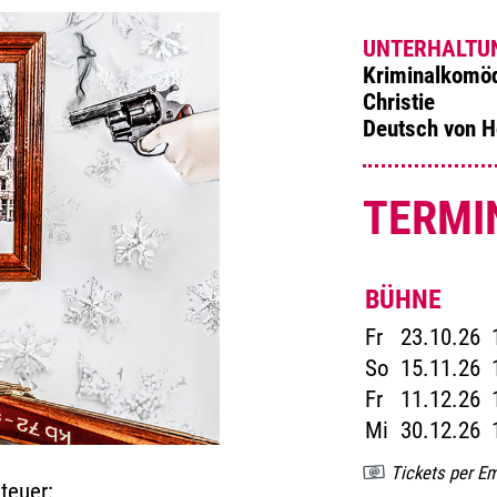
UNTERHALTU
Kriminalkomöd
Christie
Deutsch von H
TERMI
BÜHNE
Fr
23.10.26
So
15.11.26
Fr
11.12.26
Mi
30.12.26
Tickets per Em
teuer: