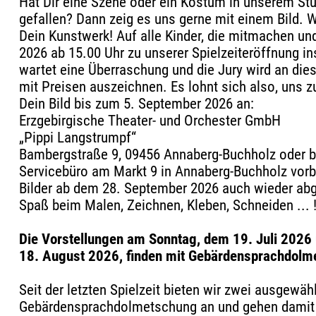
Hat Dir eine Szene oder ein Kostüm in unserem St
gefallen? Dann zeig es uns gerne mit einem Bild. Wi
Dein Kunstwerk! Auf alle Kinder, die mitmachen u
2026 ab 15.00 Uhr zu unserer Spielzeiteröffnung 
wartet eine Überraschung und die Jury wird an die
mit Preisen auszeichnen. Es lohnt sich also, uns 
Dein Bild bis zum 5. September 2026 an:
Erzgebirgische Theater- und Orchester GmbH
„Pippi Langstrumpf“
Bambergstraße 9, 09456 Annaberg-Buchholz oder bri
Servicebüro am Markt 9 in Annaberg-Buchholz vorb
Bilder ab dem 28. September 2026 auch wieder abg
Spaß beim Malen, Zeichnen, Kleben, Schneiden ... 
Die Vorstellungen am Sonntag, dem 19. Juli 2026
18. August 2026, finden mit Gebärdensprachdolme
Seit der letzten Spielzeit bieten wir zwei ausgewäh
Gebärdensprachdolmetschung an und gehen damit e