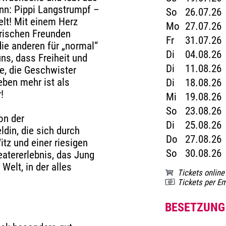
ann: Pippi Langstrumpf –
So
26.07.26
lt! Mit einem Herz
Mo
27.07.26
erischen Freunden
Fr
31.07.26
die anderen für „normal“
Di
04.08.26
uns, dass Freiheit und
Di
11.08.26
e, die Geschwister
eben mehr ist als
Di
18.08.26
!
Mi
19.08.26
So
23.08.26
on der
Di
25.08.26
ldin, die sich durch
Do
27.08.26
tz und einer riesigen
So
30.08.26
atererlebnis, das Jung
Welt, in der alles
Tickets online
Tickets per Em
BESETZUNG