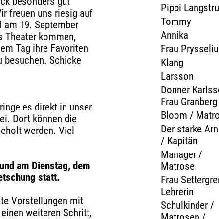
ück besonders gut
Pippi Langstr
r freuen uns riesig auf
Tommy
nd am 19. September
Annika
ins Theater kommen,
sem Tag ihre Favoriten
Frau Prysseli
zu besuchen. Schicke
Klang
Larsson
Donner Karlss
Frau Granberg
nge es direkt in unser
Bloom / Matr
ei. Dort können die
Der starke Arn
eholt werden. Viel
/ Kapitän
!
Manager /
 und am Dienstag, dem
Matrose
tschung statt.
Frau Settergre
Lehrerin
lte Vorstellungen mit
Schulkinder /
inen weiteren Schritt,
Matrosen /