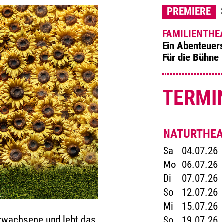
PREMIERE
S
FAMILIENTHE
Ein Abenteuer
Für die Bühne 
TERMI
NATURTHEA
Sa
04.07.26
Mo
06.07.26
Di
07.07.26
So
12.07.26
Mi
15.07.26
 Erwachsene und lebt das
So
19.07.26