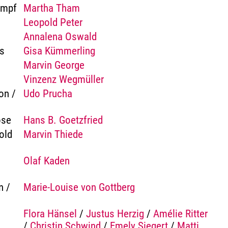
umpf
Martha Tham
Leopold Peter
Annalena Oswald
us
Gisa Kümmerling
Marvin George
Vinzenz Wegmüller
on /
Udo Prucha
ose
Hans B. Goetzfried
old
Marvin Thiede
Olaf Kaden
n /
Marie-Louise von Gottberg
Flora Hänsel
/
Justus Herzig
/
Amélie Ritter
/
Christin Schwind
/
Emely Siegert
/
Matti